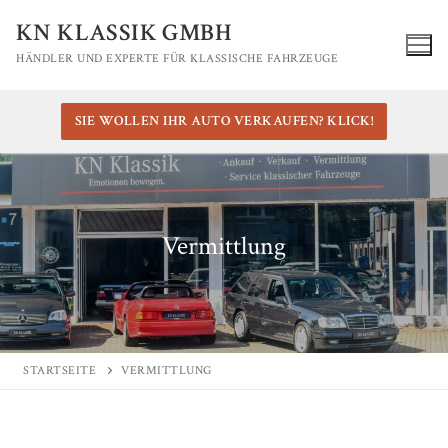
Zum
KN KLASSIK GMBH
Inhalt
HÄNDLER UND EXPERTE FÜR KLASSISCHE FAHRZEUGE
springen
SIE WOLLEN IHR AUTO VERKAUFEN? KLICK!
Vermittlung
STARTSEITE
VERMITTLUNG